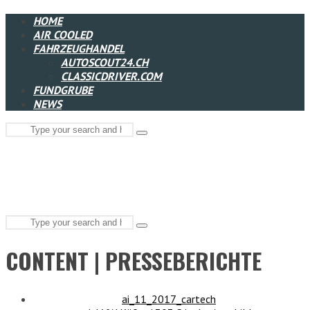
HOME
AIR COOLED
FAHRZEUGHANDEL
AUTOSCOUT24.CH
CLASSICDRIVER.COM
FUNDGRUBE
NEWS
Search
Type
for:
and
hit
enter
Search
Type
for:
and
CONTENT | PRESSEBERICHTE
hit
enter
ai_11_2017_cartech