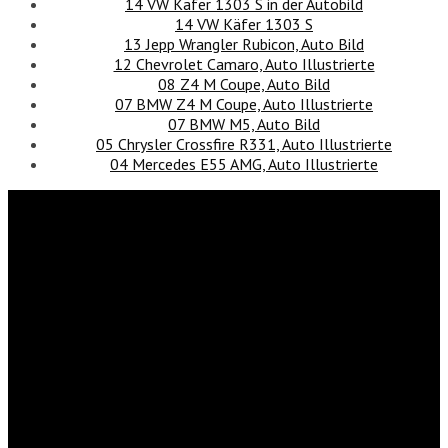
14 VW Käfer 1303 S in der Autobild
14 VW Käfer 1303 S
13 Jepp Wrangler Rubicon, Auto Bild
12 Chevrolet Camaro, Auto Illustrierte
08 Z4 M Coupe, Auto Bild
07 BMW Z4 M Coupe, Auto Illustrierte
07 BMW M5, Auto Bild
05 Chrysler Crossfire R331, Auto Illustrierte
04 Mercedes E55 AMG, Auto Illustrierte