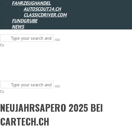
FAHRZEUGHANDEL
AUTOSCOUT24.CH
CLASSICDRIVER.COM
FUNDGRUBE
NEWS
Search
Type
for:
and
hit
enter
Search
Type
for:
and
hit
NEUJAHRSAPERO 2025 BEI
enter
CARTECH.CH