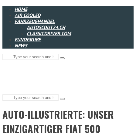
HOME
AIR COOLED
FAHRZEUGHANDEL
AUTOSCOUT24.CH
CLASSICDRIVER.COM
FUNDGRUBE
NEWS
Search
Type
for:
and
hit
enter
Search
Type
for:
and
AUTO-ILLUSTRIERTE: UNSER
hit
enter
EINZIGARTIGER FIAT 500