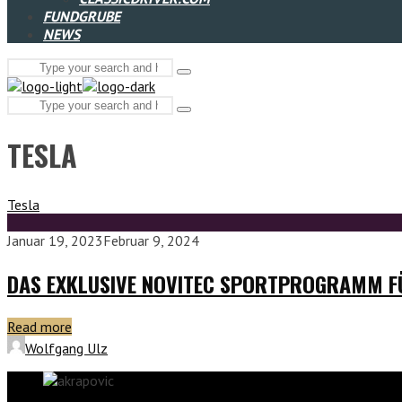
FUNDGRUBE
NEWS
Search
Type
for:
and
Search
hit
Type
enter
for:
and
TESLA
hit
enter
Tesla
Januar 19, 2023
Februar 9, 2024
DAS EXKLUSIVE NOVITEC SPORTPROGRAMM F
Read more
Wolfgang Ulz