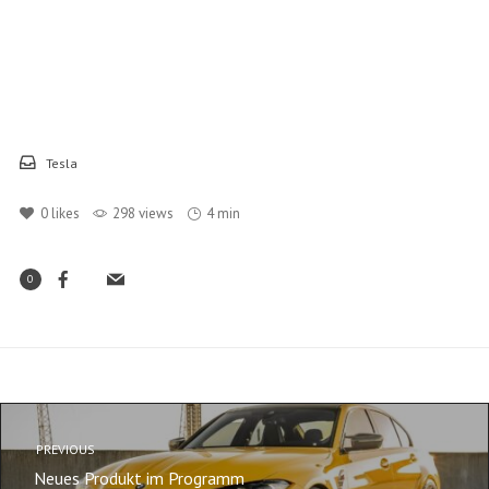
Tesla
0
likes
298 views
4 min
0
PREVIOUS
Neues Produkt im Programm