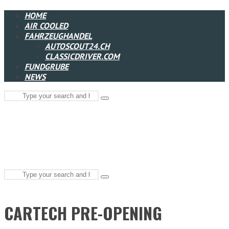
HOME
AIR COOLED
FAHRZEUGHANDEL
AUTOSCOUT24.CH
CLASSICDRIVER.COM
FUNDGRUBE
NEWS
Search
Type
for:
and
hit
enter
Search
Type
for:
and
hit
enter
CARTECH PRE-OPENING