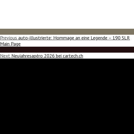
Previous
auto-illustrierte: Hommage an eine Legende – 190 SLR
Main Page
Next
Neujahresapéro 2026 bei cartech.ch