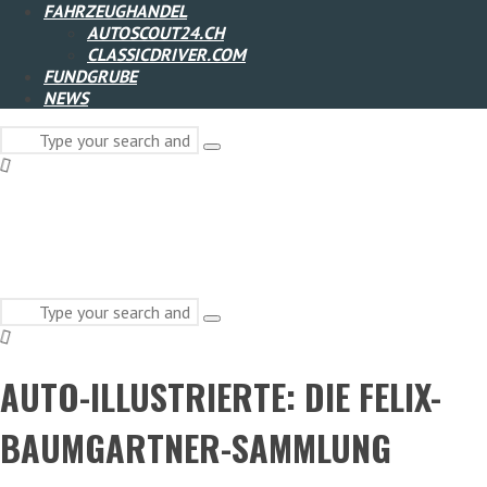
FAHRZEUGHANDEL
AUTOSCOUT24.CH
CLASSICDRIVER.COM
FUNDGRUBE
NEWS
Search
Type
for:
and
hit
enter
Search
Type
for:
and
hit
AUTO-ILLUSTRIERTE: DIE FELIX-
enter
BAUMGARTNER-SAMMLUNG