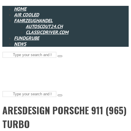
HOME
AIR COOLED
FAHRZEUGHANDEL
AUTOSCOUT24.CH
CLASSICDRIVER.COM
FUNDGRUBE
NEWS
Search
Type
for:
and
hit
enter
Search
Type
for:
and
ARESDESIGN PORSCHE 911 (965)
hit
enter
TURBO