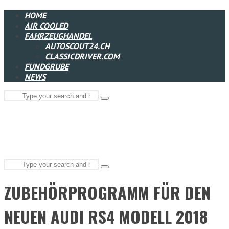
HOME
AIR COOLED
FAHRZEUGHANDEL
AUTOSCOUT24.CH
CLASSICDRIVER.COM
FUNDGRUBE
NEWS
Search
Type
for:
and
hit
enter
Search
Type
for:
and
ZUBEHÖRPROGRAMM FÜR DEN
hit
enter
NEUEN AUDI RS4 MODELL 2018