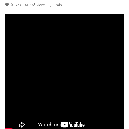
0
likes
465 views
1 min