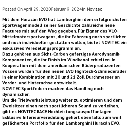
Posted On
April 29, 2020
Februar 9, 2024
In
Novitec
Mit dem Huracán EVO hat Lamborghini dem erfolgreichsten
Sportwagenmodell seiner Geschichte zahlreiche neue
Features mit auf den Weg gegeben. Für Eigner des V10-
Mittelmotorsportwagens, die ihr Fahrzeug noch sportlicher
und noch individueller gestalten wollen, bietet NOVITEC ein
exklusives Veredelungsprogramm an.
Dazu gehören aus Sicht-Carbon gefertigte Aerodynamik-
Komponenten, die ihr Finish im Windkanal erhielten. In
Kooperation mit dem amerikanischen Räderproduzenten
Vossen wurden für den neuen EVO Hightech-Schmiederäder
in einer Kombination mit 20 und 21 Zoll Durchmesser an
Vorder- und Hinterachse entwickelt.
NOVITEC Sportfedern machen das Handling noch
dynamischer.
Um die Triebwerksleistung weiter zu optimieren und dem
Zweisitzer einen noch sportlicheren Sound zu verleihen,
gibt es NOVITEC RACE Hochleistungsauspuffanlagen.
Exklusive Interieurveredelung gehört ebenfalls zum weit
gefächerten Portfolio für den
Lamborghini Huracán EVO.