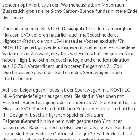
sondern optimiert auch den Wärmehaushalt im Motorraum.
Zusätzlich gibt es eine Sicht-Carbon-Blende für das hintere Ende
der Haube.
Zum aufregenden NOVITEC Designpaket für den Lamborghini
Huracán EVO gehören natürlich auch maßgeschneiderte
Hightech-Räder, die von US-Hersteller Vossen exklusiv für
NOVITEC gefertigt werden. Insgesamt stehen drei verschiedene
Varianten zur Auswahl, die alle zwei Eigenschaften gemeinsam
haben: High-End-Schmiedetechnologie und eine Kombination
aus 20 Zoll Vorderrädern und hinteren Felgen mit 21 Zoll
Durchmesser. So wird die Keilform des Sportwagens noch
stärker betont.
Auf den beigefügten Fotos ist der Sportwagen mit NOVITEC
NL4 Schmiedefelgen ausgerüstet. Sie sind in Versionen mit
Fünfloch-Radbefestigung oder mit dem ab Werk optional für die
Huracán EVO Modelle erhältlichen Zentralverschluss erhältlich.
Ihr Design mit sechs filigranen Speichen, die zum
Felgenaußenrand hin in einem weit gespreizten Y münden,
lassen diese Räder so noch größer wirken als sie es in Realität
schon sind. Eine weitere Option ist die große Farbenvielfalt, in
der diese Hightech-Felgen geordert werden können.