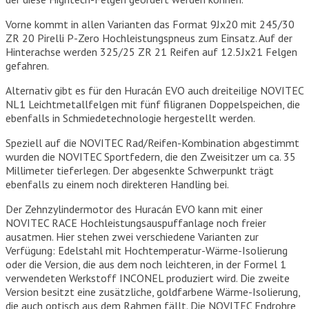
Vorne kommt in allen Varianten das Format 9Jx20 mit 245/30
ZR 20 Pirelli P-Zero Hochleistungspneus zum Einsatz. Auf der
Hinterachse werden 325/25 ZR 21 Reifen auf 12.5Jx21 Felgen
gefahren.
Alternativ gibt es für den Huracán EVO auch dreiteilige NOVITEC
NL1 Leichtmetallfelgen mit fünf filigranen Doppelspeichen, die
ebenfalls in Schmiedetechnologie hergestellt werden.
Speziell auf die NOVITEC Rad/Reifen-Kombination abgestimmt
wurden die NOVITEC Sportfedern, die den Zweisitzer um ca. 35
Millimeter tieferlegen. Der abgesenkte Schwerpunkt trägt
ebenfalls zu einem noch direkteren Handling bei.
Der Zehnzylindermotor des Huracán EVO kann mit einer
NOVITEC RACE Hochleistungsauspuffanlage noch freier
ausatmen. Hier stehen zwei verschiedene Varianten zur
Verfügung: Edelstahl mit Hochtemperatur-Wärme-Isolierung
oder die Version, die aus dem noch leichteren, in der Formel 1
verwendeten Werkstoff INCONEL produziert wird. Die zweite
Version besitzt eine zusätzliche, goldfarbene Wärme-Isolierung,
die auch optisch aus dem Rahmen fällt. Die NOVITEC Endrohre