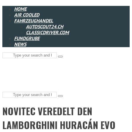
HOME
AIR COOLED
FAHRZEUGHANDEL
AUTOSCOUT24.CH
CLASSICDRIVER.COM
FUNDGRUBE
NEWS
Search
Type
for:
and
hit
enter
Search
Type
for:
and
NOVITEC VEREDELT DEN
hit
enter
LAMBORGHINI HURACÁN EVO