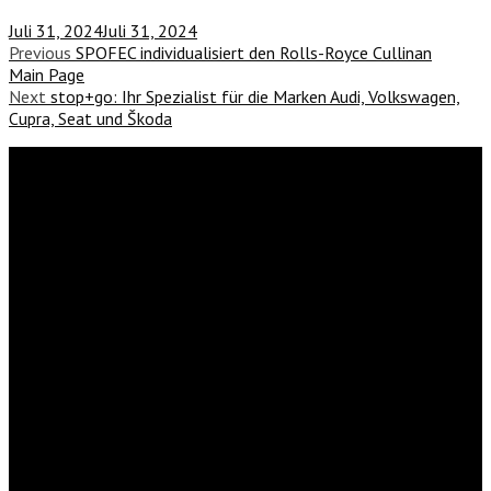
Juli 31, 2024
Juli 31, 2024
Previous
SPOFEC individualisiert den Rolls-Royce Cullinan
Main Page
Next
stop+go: Ihr Spezialist für die Marken Audi, Volkswagen,
Cupra, Seat und Škoda