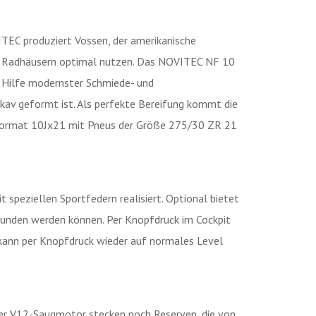
ITEC produziert Vossen, der amerikanische
en Radhäusern optimal nutzen. Das NOVITEC NF 10
t Hilfe modernster Schmiede- und
kav geformt ist. Als perfekte Bereifung kommt die
 Format 10Jx21 mit Pneus der Größe 275/30 ZR 21
 speziellen Sportfedern realisiert. Optional bietet
wunden werden können. Per Knopfdruck im Cockpit
 kann per Knopfdruck wieder auf normales Level
ter V12-Saugmotor stecken noch Reserven, die von