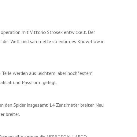
ooperation mit Vittorio Strosek entwickelt. Der
agen der Welt und sammelte so enormes Know-how in
e Teile werden aus leichtem, aber hochfestem
ualität und Passform gelegt.
n den Spider insgesamt 14 Zentimeter breiter. Neu
r breiter.
 Wespentaille sorgen die NOVITEC N-LARGO