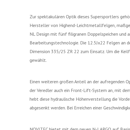
Zur spektakulären Optik dieses Supersportlers gehö
Hersteller von Highend-Leichtmetallfelgen, maßge
NL Design mit fünf filigranen Doppelspeichen und 
Bearbeitungstechnologie. Die 12.5Jx22 Felgen an de
Dimension 335/25 ZR 22 zum Einsatz. Um die Keil
gewählt.
Einen weiteren großen Anteil an der aufregenden Opt
der Veredler auch ein Front-Lift-System an, mit d
hebt diese hydraulische Höhenverstellung die Vord
abgesenkt werden. Bei Erreichen einer Geschwindigk
NOVITEC bietet mit dem neuen N-LARGO auf Basis Fe