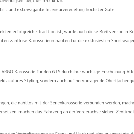
hwindigkeit liegt bei 345 km/h.
Lift und extravagante Interieurveredelung höchster Güte.
ten erfolgreiche Tradition ist, wurde auch diese Breitversion in K
zehnten zahllose Karosserieumbauten für die exklusivsten Sportw
LARGO Karosserie für den GTS durch ihre wuchtige Erscheinung. All
pektakuläres Styling, sondern auch auf hervorragende Oberflächenq
en, die nahtlos mit der Serienkarosserie verbunden werden, mache
 ersetzen, machen das Fahrzeug an der Vorderachse sieben Zentimete
hen den Verbreiterungen an Front und Heck und eine ausgeprägte