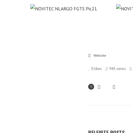
Website
0
likes
945 views
0
BELEIBTE POSTS