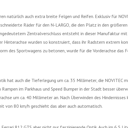
ren natürlich auch extra breite Felgen und Reifen. Exklusiv für NOV
schneiderte Räder für den N-LARGO, die den Platz in den größer
angedeutetem Zentralverschluss entsteht in dieser Manufaktur mi
r Hinterachse wurden so konstruiert, dass ihr Radstern extrem kon
form des Sportwagens zu betonen, wurde für die Vorderachse das
ik hat auch die Tieferlegung um ca. 35 Millimeter, die NOVITEC mit
em Rampen im Parkhaus und Speed Bumper in der Stadt besser über
erachse um ca. 40 Millimeter an. Nach Überwinden des Hindernisses
eit von 80 km/h geschieht das aber auch automatisch.
rrari 812 GTS aber nicht nur faszinierende Optik. Auch im 6,5 Li