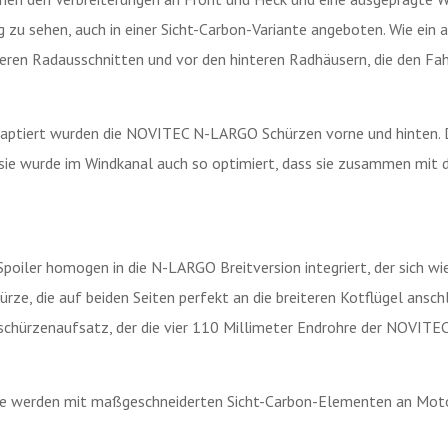
g zu sehen, auch in einer Sicht-Carbon-Variante angeboten. Wie ein
deren Radausschnitten und vor den hinteren Radhäusern, die den Fa
daptiert wurden die NOVITEC N-LARGO Schürzen vorne und hinten. 
 sie wurde im Windkanal auch so optimiert, dass sie zusammen mit d
oiler homogen in die N-LARGO Breitversion integriert, der sich wie
rze, die auf beiden Seiten perfekt an die breiteren Kotflügel anschl
kschürzenaufsatz, der die vier 110 Millimeter Endrohre der NOVITE
erie werden mit maßgeschneiderten Sicht-Carbon-Elementen an Moto