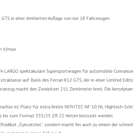
 GTS in einer limitierten Auflage von nur 18 Fahrzeugen
/h V/max
 N-LARGO spektakuläre Supersportwagen für automobile Connaisseu
xtraklasse auf Basis des Ferrari 812 GTS, der in einer Limited Edit
nzug macht den Zweisitzer 211 Zentimeter breit. Die Aerodynami
terachse ist Platz für extra breite NOVITEC NF 10 NL Hightech-Sc
eus bis zum Format 335/25 ZR 22 hinten bestückt werden.
rädikat „Eyecatcher“, sondern macht ihn auch zu einem der schnel