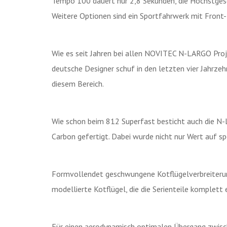
Tempo 100 dauert nur 2,8 Sekunden, die Höchstgesc
Weitere Optionen sind ein Sportfahrwerk mit Front-
Wie es seit Jahren bei allen NOVITEC N-LARGO Projek
deutsche Designer schuf in den letzten vier Jahr
diesem Bereich.
Wie schon beim 812 Superfast besticht auch die N-
Carbon gefertigt. Dabei wurde nicht nur Wert auf s
Formvollendet geschwungene Kotflügelverbreiterung
modellierte Kotflügel, die die Serienteile komplett
Für einen aerodynamisch optimalen Übergang zwisc