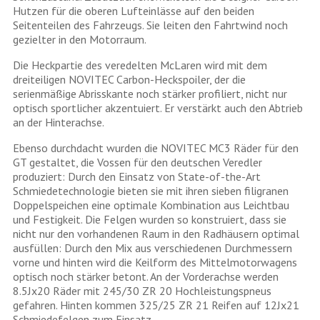
Hutzen für die oberen Lufteinlässe auf den beiden
Seitenteilen des Fahrzeugs. Sie leiten den Fahrtwind noch
gezielter in den Motorraum.
Die Heckpartie des veredelten McLaren wird mit dem
dreiteiligen NOVITEC Carbon-Heckspoiler, der die
serienmäßige Abrisskante noch stärker profiliert, nicht nur
optisch sportlicher akzentuiert. Er verstärkt auch den Abtrieb
an der Hinterachse.
Ebenso durchdacht wurden die NOVITEC MC3 Räder für den
GT gestaltet, die Vossen für den deutschen Veredler
produziert: Durch den Einsatz von State-of-the-Art
Schmiedetechnologie bieten sie mit ihren sieben filigranen
Doppelspeichen eine optimale Kombination aus Leichtbau
und Festigkeit. Die Felgen wurden so konstruiert, dass sie
nicht nur den vorhandenen Raum in den Radhäusern optimal
ausfüllen: Durch den Mix aus verschiedenen Durchmessern
vorne und hinten wird die Keilform des Mittelmotorwagens
optisch noch stärker betont. An der Vorderachse werden
8.5Jx20 Räder mit 245/30 ZR 20 Hochleistungspneus
gefahren. Hinten kommen 325/25 ZR 21 Reifen auf 12Jx21
Schmiedefelgen zum Einsatz.