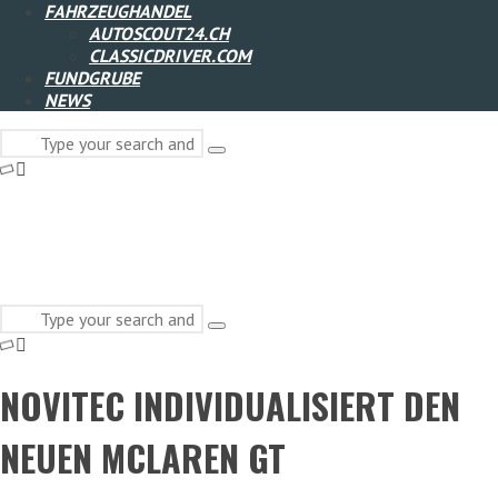
FAHRZEUGHANDEL
AUTOSCOUT24.CH
CLASSICDRIVER.COM
FUNDGRUBE
NEWS
Search
Type
for:
and
hit
enter
Search
Type
for:
and
hit
NOVITEC INDIVIDUALISIERT DEN
enter
NEUEN MCLAREN GT