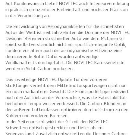
Auf Kundenwunsch bietet NOVITEC auch Interieurveredelung
in praktisch grenzenloser Farbvielfalt und höchster Präzision
in der Verarbeitung an.
Die Entwicklung von Aerodynamikteilen für die schnellsten
Autos der Welt ist seit Jahrzehnten die Domäne der NOVITEC
Designer. Bei einem so schnellen Auto wie dem McLaren GT
spielt selbstverständlich nicht nur sportlich-elegante Optik,
sondern vor allem auch die aerodynamische Effizienz eine
dominierende Rolle. Dafür wurden aufwendige
Windkanaltests durchgeführt. Die NOVITEC Karosserieteile
werden in Sicht-Carbon produziert.
Das zweiteilige NOVITEC Update für den vorderen
Stoßfänger verleiht dem Mittelmotorsportwagen nicht nur
ein noch markanteres Gesicht: Die Frontspoilerlippe reduziert
auch den Auftrieb an der Vorderachse, was die Fahrstabilität
bei hohem Tempo weiter verbessert. Die Carbon-Blenden an
den äußeren Lufteinlässen optimieren den Luftstrom zu den
Kühlern und vorderen Bremsen.
In der Seitenansicht wirkt der GT mit den NOVITEC
Schwellern optisch gestreckter und tiefer als im
Serienzustand. Zusätzlich entwickelten die Designer Carbon-