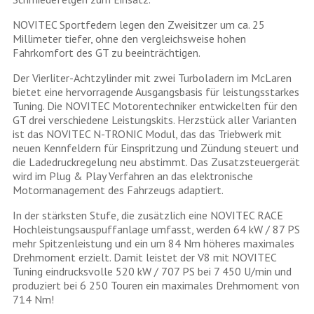
NOVITEC Sportfedern legen den Zweisitzer um ca. 25
Millimeter tiefer, ohne den vergleichsweise hohen
Fahrkomfort des GT zu beeinträchtigen.
Der Vierliter-Achtzylinder mit zwei Turboladern im McLaren
bietet eine hervorragende Ausgangsbasis für leistungsstarkes
Tuning. Die NOVITEC Motorentechniker entwickelten für den
GT drei verschiedene Leistungskits. Herzstück aller Varianten
ist das NOVITEC N-TRONIC Modul, das das Triebwerk mit
neuen Kennfeldern für Einspritzung und Zündung steuert und
die Ladedruckregelung neu abstimmt. Das Zusatzsteuergerät
wird im Plug & Play Verfahren an das elektronische
Motormanagement des Fahrzeugs adaptiert.
In der stärksten Stufe, die zusätzlich eine NOVITEC RACE
Hochleistungsauspuffanlage umfasst, werden 64 kW / 87 PS
mehr Spitzenleistung und ein um 84 Nm höheres maximales
Drehmoment erzielt. Damit leistet der V8 mit NOVITEC
Tuning eindrucksvolle 520 kW / 707 PS bei 7 450 U/min und
produziert bei 6 250 Touren ein maximales Drehmoment von
714 Nm!