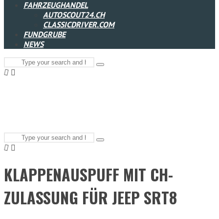
FAHRZEUGHANDEL
AUTOSCOUT24.CH
CLASSICDRIVER.COM
FUNDGRUBE
NEWS
Search
Type
for:
and
hit
enter
Search
Type
for:
and
hit
enter
KLAPPENAUSPUFF MIT CH-
ZULASSUNG FÜR JEEP SRT8