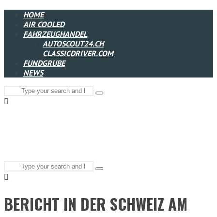
HOME
AIR COOLED
FAHRZEUGHANDEL
AUTOSCOUT24.CH
CLASSICDRIVER.COM
FUNDGRUBE
NEWS
Search
Type
for:
and
hit
enter
Search
Type
for:
and
hit
enter
BERICHT IN DER SCHWEIZ AM