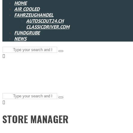
HOME
AIR COOLED
FAHRZEUGHANDEL
AUTOSCOUT24.CH
CLASSICDRIVER.COM
FUNDGRUBE
NEWS
Search
Type
for:
and
hit
enter
Search
Type
for:
and
hit
enter
STORE MANAGER