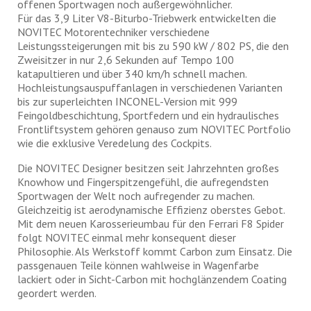
offenen Sportwagen noch außergewöhnlicher.
Für das 3,9 Liter V8-Biturbo-Triebwerk entwickelten die
NOVITEC Motorentechniker verschiedene
Leistungssteigerungen mit bis zu 590 kW / 802 PS, die den
Zweisitzer in nur 2,6 Sekunden auf Tempo 100
katapultieren und über 340 km/h schnell machen.
Hochleistungsauspuffanlagen in verschiedenen Varianten
bis zur superleichten INCONEL-Version mit 999
Feingoldbeschichtung, Sportfedern und ein hydraulisches
Frontliftsystem gehören genauso zum NOVITEC Portfolio
wie die exklusive Veredelung des Cockpits.
Die NOVITEC Designer besitzen seit Jahrzehnten großes
Knowhow und Fingerspitzengefühl, die aufregendsten
Sportwagen der Welt noch aufregender zu machen.
Gleichzeitig ist aerodynamische Effizienz oberstes Gebot.
Mit dem neuen Karosserieumbau für den Ferrari F8 Spider
folgt NOVITEC einmal mehr konsequent dieser
Philosophie. Als Werkstoff kommt Carbon zum Einsatz. Die
passgenauen Teile können wahlweise in Wagenfarbe
lackiert oder in Sicht-Carbon mit hochglänzendem Coating
geordert werden.