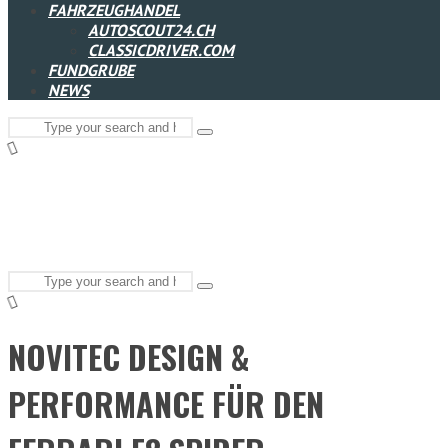
FAHRZEUGHANDEL
AUTOSCOUT24.CH
CLASSICDRIVER.COM
FUNDGRUBE
NEWS
Search
Type
for:
and
hit
enter
Search
Type
for:
and
hit
enter
NOVITEC DESIGN &
PERFORMANCE FÜR DEN