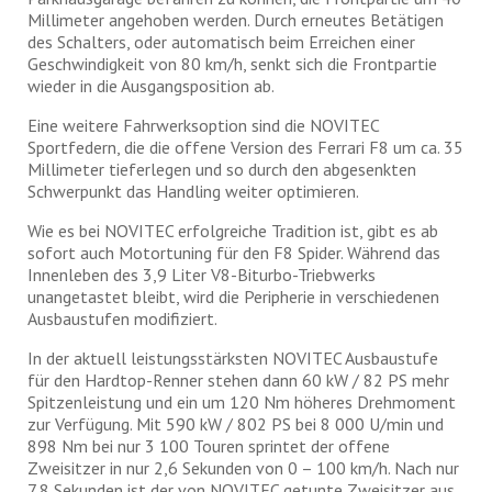
Millimeter angehoben werden. Durch erneutes Betätigen
des Schalters, oder automatisch beim Erreichen einer
Geschwindigkeit von 80 km/h, senkt sich die Frontpartie
wieder in die Ausgangsposition ab.
Eine weitere Fahrwerksoption sind die NOVITEC
Sportfedern, die die offene Version des Ferrari F8 um ca. 35
Millimeter tieferlegen und so durch den abgesenkten
Schwerpunkt das Handling weiter optimieren.
Wie es bei NOVITEC erfolgreiche Tradition ist, gibt es ab
sofort auch Motortuning für den F8 Spider. Während das
Innenleben des 3,9 Liter V8-Biturbo-Triebwerks
unangetastet bleibt, wird die Peripherie in verschiedenen
Ausbaustufen modifiziert.
In der aktuell leistungsstärksten NOVITEC Ausbaustufe
für den Hardtop-Renner stehen dann 60 kW / 82 PS mehr
Spitzenleistung und ein um 120 Nm höheres Drehmoment
zur Verfügung. Mit 590 kW / 802 PS bei 8 000 U/min und
898 Nm bei nur 3 100 Touren sprintet der offene
Zweisitzer in nur 2,6 Sekunden von 0 – 100 km/h. Nach nur
7,8 Sekunden ist der von NOVITEC getunte Zweisitzer aus