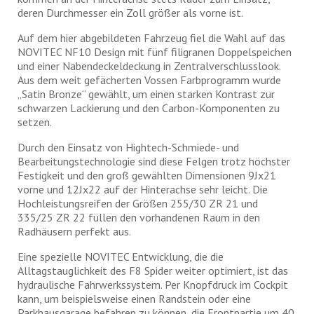
deren Durchmesser ein Zoll größer als vorne ist.
Auf dem hier abgebildeten Fahrzeug fiel die Wahl auf das
NOVITEC NF10 Design mit fünf filigranen Doppelspeichen
und einer Nabendeckeldeckung in Zentralverschlusslook.
Aus dem weit gefächerten Vossen Farbprogramm wurde
„Satin Bronze“ gewählt, um einen starken Kontrast zur
schwarzen Lackierung und den Carbon-Komponenten zu
setzen.
Durch den Einsatz von Hightech-Schmiede- und
Bearbeitungstechnologie sind diese Felgen trotz höchster
Festigkeit und den groß gewählten Dimensionen 9Jx21
vorne und 12Jx22 auf der Hinterachse sehr leicht. Die
Hochleistungsreifen der Größen 255/30 ZR 21 und
335/25 ZR 22 füllen den vorhandenen Raum in den
Radhäusern perfekt aus.
Eine spezielle NOVITEC Entwicklung, die die
Alltagstauglichkeit des F8 Spider weiter optimiert, ist das
hydraulische Fahrwerkssystem. Per Knopfdruck im Cockpit
kann, um beispielsweise einen Randstein oder eine
Parkhausgarage befahren zu können, die Frontpartie um 40