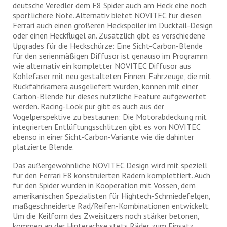
deutsche Veredler dem F8 Spider auch am Heck eine noch
sportlichere Note. Alternativ bietet NOVITEC für diesen
Ferrari auch einen größeren Heckspoiler im Ducktail-Design
oder einen Heckflügel an. Zusätzlich gibt es verschiedene
Upgrades für die Heckschürze: Eine Sicht-Carbon-Blende
für den serienmäßigen Diffusor ist genauso im Programm
wie alternativ ein kompletter NOVITEC Diffusor aus
Kohlefaser mit neu gestalteten Finnen. Fahrzeuge, die mit
Rückfahrkamera ausgeliefert wurden, können mit einer
Carbon-Blende für dieses nützliche Feature aufgewertet
werden. Racing-Look pur gibt es auch aus der
Vogelperspektive zu bestaunen: Die Motorabdeckung mit
integrierten Entlüftungsschlitzen gibt es von NOVITEC
ebenso in einer Sicht-Carbon-Variante wie die dahinter
platzierte Blende.
Das außergewöhnliche NOVITEC Design wird mit speziell
für den Ferrari F8 konstruierten Rädern komplettiert. Auch
für den Spider wurden in Kooperation mit Vossen, dem
amerikanischen Spezialisten für Hightech-Schmiedefelgen,
maßgeschneiderte Rad/Reifen-Kombinationen entwickelt.
Um die Keilform des Zweisitzers noch stärker betonen,
kommen an der Hinterachse stets Räder zum Einsatz,