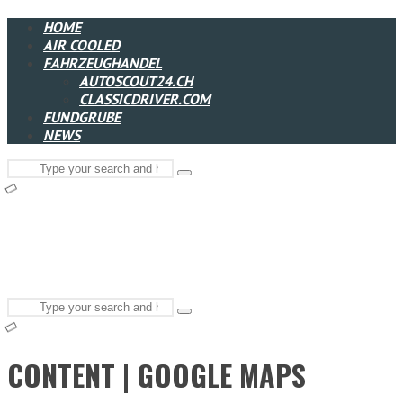
HOME
AIR COOLED
FAHRZEUGHANDEL
AUTOSCOUT24.CH
CLASSICDRIVER.COM
FUNDGRUBE
NEWS
Search
Type
for:
and
hit
enter
Search
Type
for:
and
hit
enter
CONTENT | GOOGLE MAPS